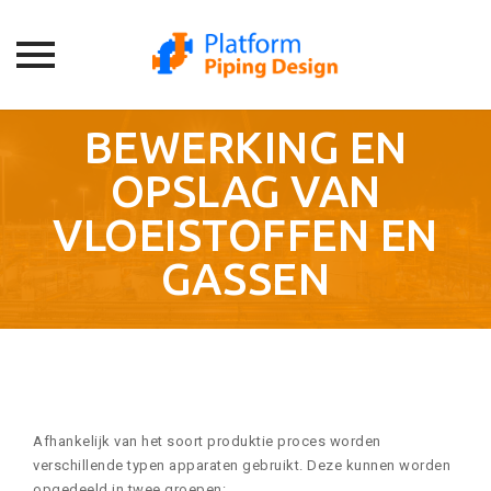
Skip
BEWERKING EN
to
content
OPSLAG VAN
VLOEISTOFFEN EN
GASSEN
Afhankelijk van het soort produktie proces worden
verschillende typen apparaten gebruikt. Deze kunnen worden
opgedeeld in twee groepen: